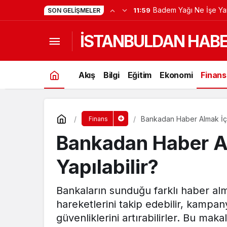
Badem Yağı Ne İşe Ya
11:59
SON GELIŞMELER
İSTANBULDAN HAB
Akış
Bilgi
Eğitim
Ekonomi
Finans
Bankadan Haber Almak İçin
Finans
Bankadan Haber A
Yapılabilir?
Bankaların sunduğu farklı haber alm
hareketlerini takip edebilir, kampan
güvenliklerini artırabilirler. Bu mak