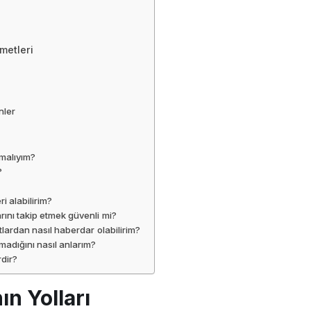
metleri
nler
pmalıyım?
?
i alabilirim?
ını takip etmek güvenli mi?
ardan nasıl haberdar olabilirim?
madığını nasıl anlarım?
rdir?
n Yolları