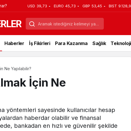
rar?
USD
39,73
EURO
45,73
GBP
53,45
BIST
9.128,9
ERLER
Haberler
İş Fikirleri
Para Kazanma
Sağlık
Teknoloji
 Ne Yapılabilir?
lmak İçin Ne
a yöntemleri sayesinde kullanıcılar hesap
yalardan haberdar olabilir ve finansal
alede, bankadan en hızlı ve güvenilir şekilde