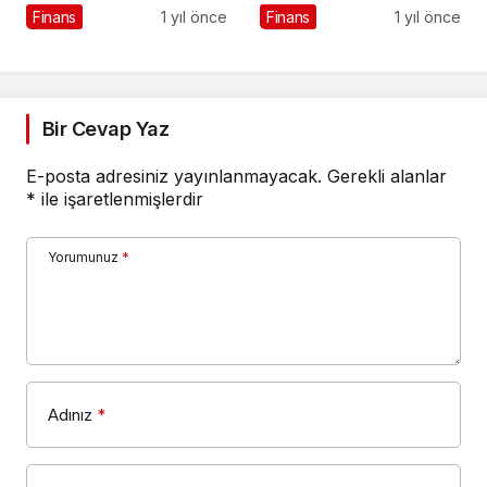
Maliyeti 2025
Finans
1 yıl önce
Finans
1 yıl önce
Bir Cevap Yaz
E-posta adresiniz yayınlanmayacak.
Gerekli alanlar
*
ile işaretlenmişlerdir
Yorumunuz
*
Adınız
*