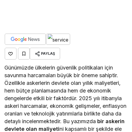
savunma harcamaları büyük bir öneme sahiptir.
Özellikle askerlerin devlete olan yıllık maliyetleri,
hem bütçe planlamasında hem de ekonomik
dengelerde etkili bir faktördür. 2025 yılı itibarıyla
askeri harcamalar, ekonomik gelişmeler, enflasyon
oranları ve teknolojik yatırımlarla birlikte daha da
detaylı incelenmektedir. Bu yazımızda
bir askerin
devlete olan maliyeti
ni kapsamlı bir şekilde ele
alıyoruz.
İçindekiler
Bir Askerin Devlete Olan Maliyeti 2025 Yılında Ne
Kadar Oldu?
Askeri Maaşlar ve Sosyal Haklar 2025
Askeri Maaşlar
Sosyal Haklar ve Yan Ödemeler
Teçhizat, Eğitim ve Sağlık Giderleri