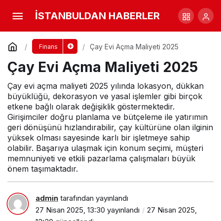
Bir Askerin Devlete Maliyeti 2025
İSTANBULDAN HABERLER
Yorum Yap
Paylaş
Çay Evi Açma Maliyeti 2025
Finans
Çay Evi Açma Maliyeti 2025
Çay evi açma maliyeti 2025 yılında lokasyon, dükkan
büyüklüğü, dekorasyon ve yasal işlemler gibi birçok
etkene bağlı olarak değişiklik göstermektedir.
Girişimciler doğru planlama ve bütçeleme ile yatırımın
geri dönüşünü hızlandırabilir, çay kültürüne olan ilginin
yüksek olması sayesinde karlı bir işletmeye sahip
olabilir. Başarıya ulaşmak için konum seçimi, müşteri
memnuniyeti ve etkili pazarlama çalışmaları büyük
önem taşımaktadır.
admin
tarafından yayınlandı
27 Nisan 2025, 13:30
yayınlandı
27 Nisan 2025,