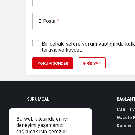
E-Posta
*
Bir dahaki sefere yorum yaptığımda kull
tarayıcıya kaydet.
YORUM GÖNDER
GIRIŞ YAP
KURUMSAL
BAĞLANT
Hakkımızda
Canlı TV
İletişim
Gazete 
Bu web sitesinde en iyi
deneyimi yaşamanızı
Künye
Kanews 
sağlamak için çerezler
Gizlilik politikası