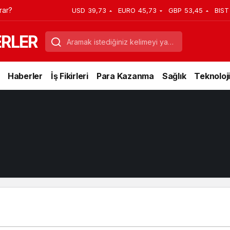
rar?
USD
39,73
EURO
45,73
GBP
53,45
BIST
ERLER
Haberler
İş Fikirleri
Para Kazanma
Sağlık
Teknoloji