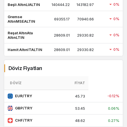
0%
Beşli AltınLIALTIN
140444.22
143182.97
Gremse
0%
69355.17
70940.66
AltınMSEALTIN
Reşat AltınAta
0%
28609.01
29330.82
AltınLTIN
0%
Hamit AltınITALTIN
28609.01
29330.82
Döviz Fiyatları
DÖVIZ
FIYAT
EUR/TRY
-0.12%
45.73
GBP/TRY
53.45
0.06%
CHF/TRY
48.62
0.27%