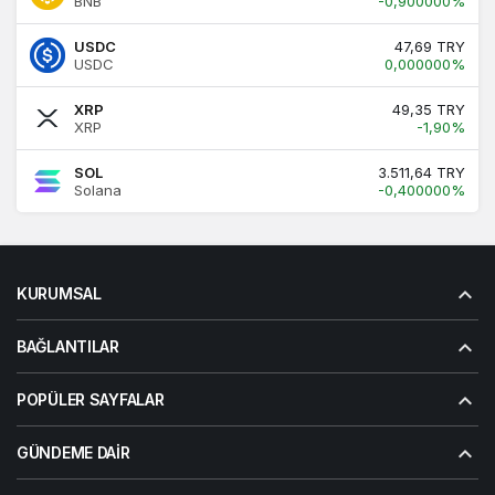
BNB
-0,900000%
USDC
47,69 TRY
USDC
0,000000%
XRP
49,35 TRY
XRP
-1,90%
SOL
3.511,64 TRY
Solana
-0,400000%
KURUMSAL
BAĞLANTILAR
POPÜLER SAYFALAR
GÜNDEME DAIR