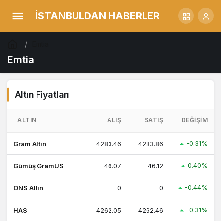
İSTANBULDAN HABERLER
Emtia
Emtia
Altın Fiyatları
ALTIN
ALIŞ
SATIŞ
DEĞIŞIM
-0.31%
Gram Altın
4283.46
4283.86
0.40%
Gümüş GramUS
46.07
46.12
-0.44%
ONS Altın
0
0
-0.31%
HAS
4262.05
4262.46