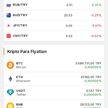
RUB/TRY
0.51
0.35%
AUD/TRY
25.53
-0.25%
JPY/TRY
0.00
-0.01%
CNY/TRY
5.53
-0.02%
Kripto Para Fiyatları
BTC
3.089.731,00 TRY
Bitcoin
-0,100000%
ETH
91.190,00 TRY
Ethereum
-0,100000%
USDT
47,67 TRY
Tether
0,000000%
BNB
28.123,00 TRY