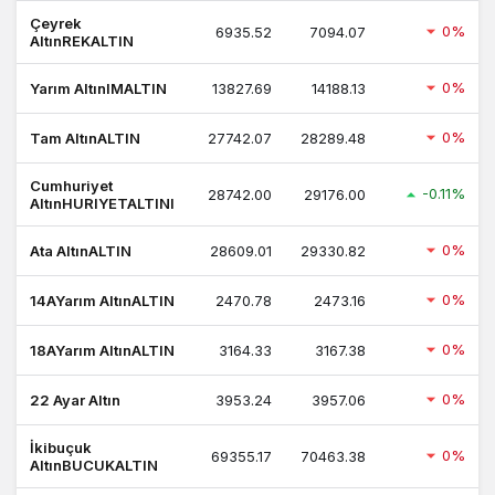
Çeyrek
0%
6935.52
7094.07
AltınREKALTIN
0%
Yarım AltınIMALTIN
13827.69
14188.13
0%
Tam AltınALTIN
27742.07
28289.48
Cumhuriyet
-0.11%
28742.00
29176.00
AltınHURIYETALTINI
0%
Ata AltınALTIN
28609.01
29330.82
0%
14AYarım AltınALTIN
2470.78
2473.16
0%
18AYarım AltınALTIN
3164.33
3167.38
0%
22 Ayar Altın
3953.24
3957.06
İkibuçuk
0%
69355.17
70463.38
AltınBUCUKALTIN