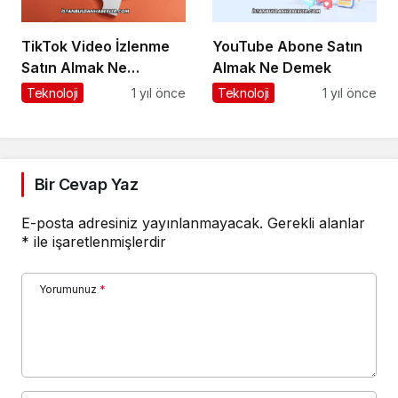
TikTok Video İzlenme
YouTube Abone Satın
Satın Almak Ne
Almak Ne Demek
Demek?
Teknoloji
1 yıl önce
Teknoloji
1 yıl önce
Bir Cevap Yaz
E-posta adresiniz yayınlanmayacak.
Gerekli alanlar
*
ile işaretlenmişlerdir
Yorumunuz
*