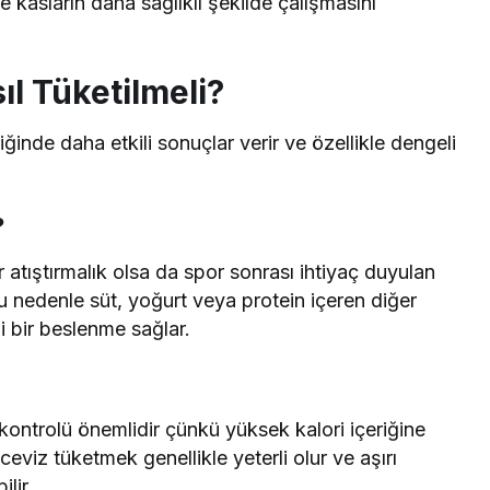
e kasların daha sağlıklı şekilde çalışmasını
l Tüketilmeli?
ğinde daha etkili sonuçlar verir ve özellikle dengeli
?
r atıştırmalık olsa da spor sonrası ihtiyaç duyulan
u nedenle süt, yoğurt veya protein içeren diğer
li bir beslenme sağlar.
kontrolü önemlidir çünkü yüksek kalori içeriğine
eviz tüketmek genellikle yeterli olur ve aşırı
lir.