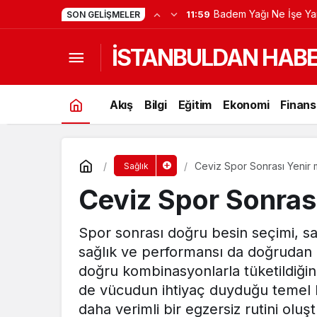
Badem Yağı Ne İşe Ya
11:59
SON GELIŞMELER
İSTANBULDAN HAB
Akış
Bilgi
Eğitim
Ekonomi
Finans
Ceviz Spor Sonrası Yenir 
Sağlık
Ceviz Spor Sonrası
Spor sonrası doğru besin seçimi, s
sağlık ve performansı da doğrudan et
doğru kombinasyonlarla tüketildiği
de vücudun ihtiyaç duyduğu temel be
daha verimli bir egzersiz rutini olu