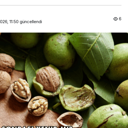
6
026, 11:50
güncellendi