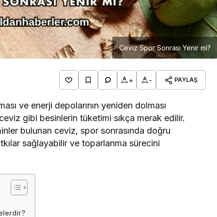
Ceviz Spor Sonrası Yenir mi?
+
-
PAYLAŞ
ması ve enerji depolarının yeniden dolması
viz gibi besinlerin tüketimi sıkça merak edilir.
aminler bulunan ceviz, spor sonrasında doğru
kılar sağlayabilir ve toparlanma sürecini
elerdir?