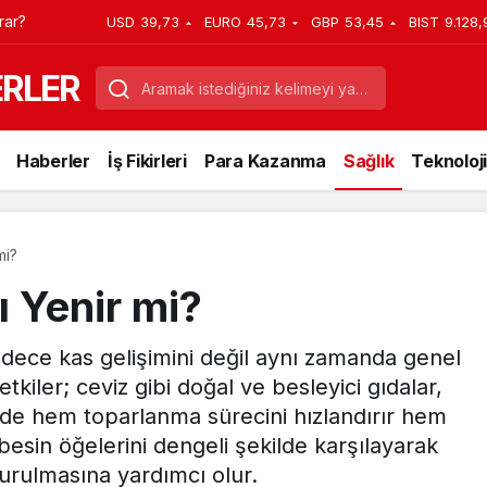
rar?
USD
39,73
EURO
45,73
GBP
53,45
BIST
9.128,
ERLER
Haberler
İş Fikirleri
Para Kazanma
Sağlık
Teknoloji
mi?
 Yenir mi?
adece kas gelişimini değil aynı zamanda genel
kiler; ceviz gibi doğal ve besleyici gıdalar,
nde hem toparlanma sürecini hızlandırır hem
sin öğelerini dengeli şekilde karşılayarak
şturulmasına yardımcı olur.