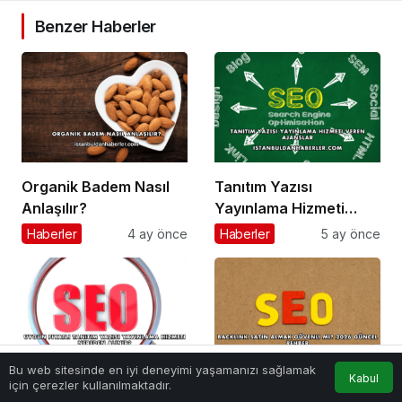
Benzer Haberler
Organik Badem Nasıl
Tanıtım Yazısı
Anlaşılır?
Yayınlama Hizmeti
Veren Ajanslar
Haberler
4 ay önce
Haberler
5 ay önce
Bu web sitesinde en iyi deneyimi yaşamanızı sağlamak
Kabul
Anasayfa
Akış
Hesabım
için çerezler kullanılmaktadır.
Uygun Fiyatlı Tanıtım
Backlink Satın Almak