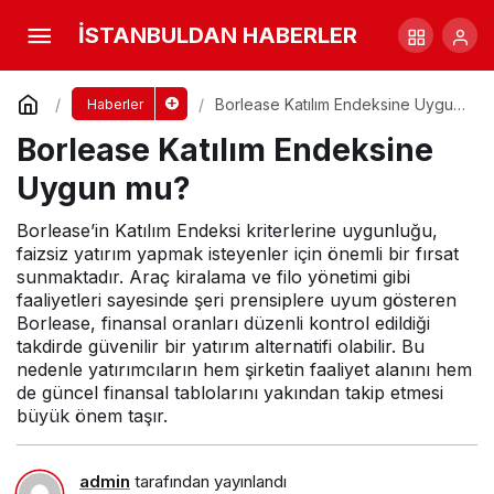
Ofis Yem Katılım Endeksine Uygun mu?
İSTANBULDAN HABERLER
Yorum Yap
Paylaş
Borlease Katılım Endeksine Uygun
Haberler
mu?
Borlease Katılım Endeksine
Uygun mu?
Borlease’in Katılım Endeksi kriterlerine uygunluğu,
faizsiz yatırım yapmak isteyenler için önemli bir fırsat
sunmaktadır. Araç kiralama ve filo yönetimi gibi
faaliyetleri sayesinde şeri prensiplere uyum gösteren
Borlease, finansal oranları düzenli kontrol edildiği
takdirde güvenilir bir yatırım alternatifi olabilir. Bu
nedenle yatırımcıların hem şirketin faaliyet alanını hem
de güncel finansal tablolarını yakından takip etmesi
büyük önem taşır.
admin
tarafından yayınlandı