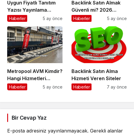
Uygun Fiyatlı Tanıtım
Backlink Satın Almak
Yazısı Yayınlama
Güvenli mi? 2026
Hizmeti Nereden
Güncel Rehber
Haberler
5 ay önce
Haberler
5 ay önce
Alınır?
Metropool AVM Kimdir?
Backlink Satın Alma
Hangi Hizmetleri
Hizmeti Veren Siteler
Sunar?
Haberler
5 ay önce
Haberler
7 ay önce
Bir Cevap Yaz
E-posta adresiniz yayınlanmayacak.
Gerekli alanlar