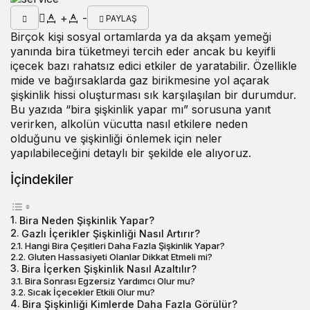
+
-
PAYLAŞ
Birçok kişi sosyal ortamlarda ya da akşam yemeği
yanında bira tüketmeyi tercih eder ancak bu keyifli
içecek bazı rahatsız edici etkiler de yaratabilir. Özellikle
mide ve bağırsaklarda gaz birikmesine yol açarak
şişkinlik hissi oluşturması sık karşılaşılan bir durumdur.
Bu yazıda “
bira şişkinlik yapar mı
” sorusuna yanıt
verirken, alkolün vücutta nasıl etkilere neden
olduğunu ve şişkinliği önlemek için neler
yapılabileceğini detaylı bir şekilde ele alıyoruz.
İçindekiler
Bira Neden Şişkinlik Yapar?
Gazlı İçerikler Şişkinliği Nasıl Artırır?
Hangi Bira Çeşitleri Daha Fazla Şişkinlik Yapar?
Gluten Hassasiyeti Olanlar Dikkat Etmeli mi?
Bira İçerken Şişkinlik Nasıl Azaltılır?
Bira Sonrası Egzersiz Yardımcı Olur mu?
Sıcak İçecekler Etkili Olur mu?
Bira Şişkinliği Kimlerde Daha Fazla Görülür?