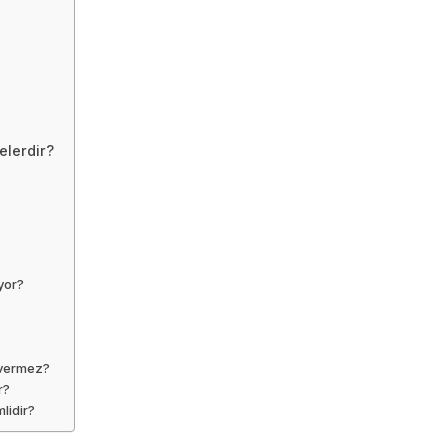
elerdir?
yor?
 vermez?
r?
lidir?