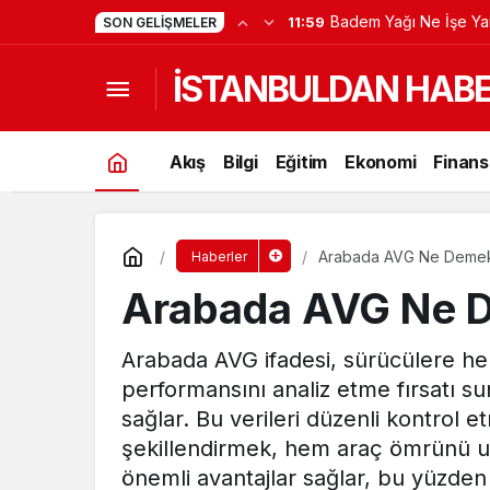
Badem Yağı Ne İşe Ya
11:59
SON GELIŞMELER
İSTANBULDAN HAB
Akış
Bilgi
Eğitim
Ekonomi
Finans
Arabada AVG Ne Deme
Haberler
Arabada AVG Ne 
Arabada AVG ifadesi, sürücülere he
performansını analiz etme fırsatı s
sağlar. Bu verileri düzenli kontrol 
şekillendirmek, hem araç ömrünü uz
önemli avantajlar sağlar, bu yüzden