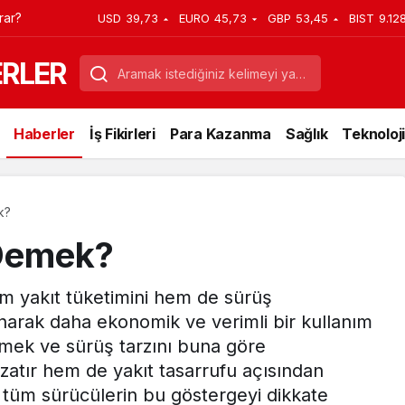
rar?
USD
39,73
EURO
45,73
GBP
53,45
BIST
9.12
ERLER
Haberler
İş Fikirleri
Para Kazanma
Sağlık
Teknoloji
k?
Demek?
m yakıt tüketimini hem de sürüş
unarak daha ekonomik ve verimli bir kullanım
etmek ve sürüş tarzını buna göre
atır hem de yakıt tasarrufu açısından
 tüm sürücülerin bu göstergeyi dikkate